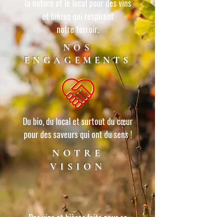
la nature et le local pour des vins
et bières qui respirent
notre terroir.
NOS
ENGAGEMENTS
Du bio, du local et surtout du cœur
pour des saveurs qui ont du sens !
NOTRE
VISION