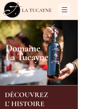
LA TUCAYNE
Domaine
La Tucayne
DÉCOUVREZ
L' HISTOIRE