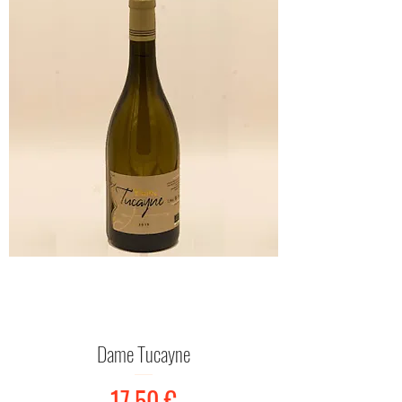
Dame Tucayne
Prix
17,50 €