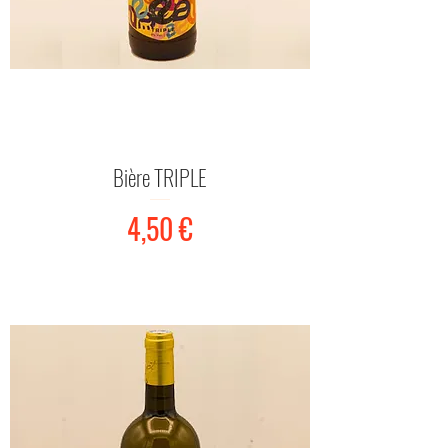
Bière TRIPLE
Prix
4,50 €