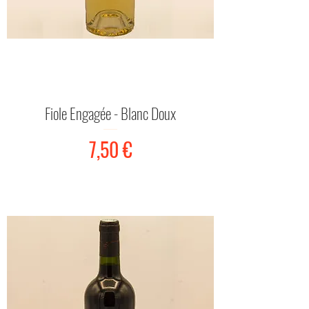
Fiole Engagée - Blanc Doux
Prix
7,50 €