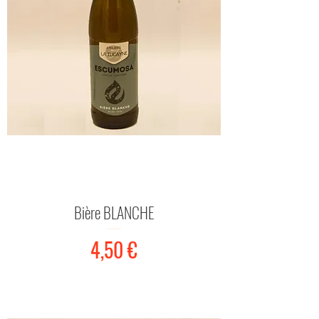
Bière BLANCHE
Prix
4,50 €