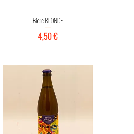
Bière BLONDE
Prix
4,50 €